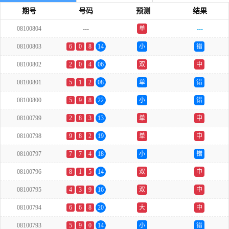
期号
号码
预测
结果
08100804
---
单
---
08100803
6
0
8
14
小
错
08100802
2
0
4
06
双
中
08100801
5
1
2
08
单
错
08100800
5
9
8
22
小
错
08100799
2
8
3
13
单
中
08100798
9
8
2
19
单
中
08100797
7
7
4
18
小
错
08100796
8
1
5
14
双
中
08100795
4
3
9
16
双
中
08100794
6
6
8
20
大
中
08100793
5
9
0
14
小
错