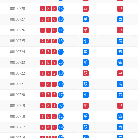
08100728
7
8
3
18
双
中
08100727
0
4
6
10
单
错
08100726
0
3
8
11
单
中
08100725
7
8
0
15
小
错
08100724
9
7
8
24
单
错
08100723
3
9
8
20
单
错
08100722
1
7
2
10
双
中
08100721
9
8
2
19
双
错
08100720
3
7
7
17
小
错
08100719
3
3
1
07
小
中
08100718
1
8
3
12
单
错
08100717
9
4
6
19
双
错