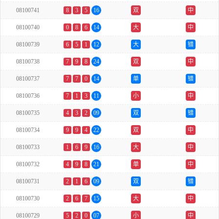
08100741
8
3
5
16
双
中
08100740
0
8
6
14
大
中
08100739
6
5
1
12
大
错
08100738
7
9
8
24
双
中
08100737
7
7
0
14
单
错
08100736
7
1
3
11
小
中
08100735
4
3
2
09
双
错
08100734
9
9
4
22
双
中
08100733
1
6
9
16
大
中
08100732
4
9
8
21
单
中
08100731
2
1
6
09
双
错
08100730
2
6
7
15
大
中
08100729
5
2
0
07
小
中