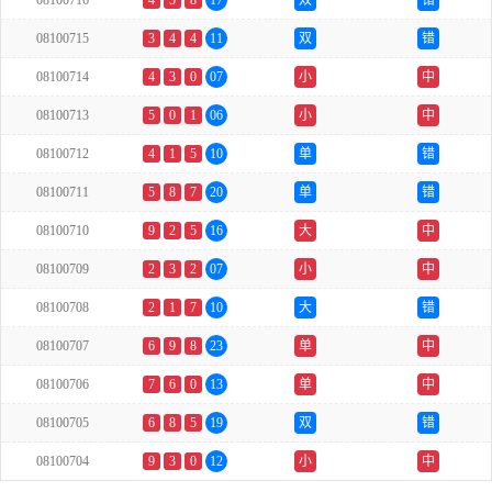
08100716
4
5
8
17
双
错
08100715
3
4
4
11
双
错
08100714
4
3
0
07
小
中
08100713
5
0
1
06
小
中
08100712
4
1
5
10
单
错
08100711
5
8
7
20
单
错
08100710
9
2
5
16
大
中
08100709
2
3
2
07
小
中
08100708
2
1
7
10
大
错
08100707
6
9
8
23
单
中
08100706
7
6
0
13
单
中
08100705
6
8
5
19
双
错
08100704
9
3
0
12
小
中