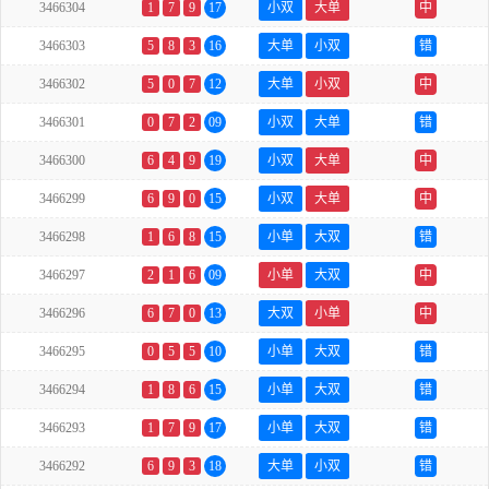
3466304
1
7
9
17
小双
大单
中
3466303
5
8
3
16
大单
小双
错
3466302
5
0
7
12
大单
小双
中
3466301
0
7
2
09
小双
大单
错
3466300
6
4
9
19
小双
大单
中
3466299
6
9
0
15
小双
大单
中
3466298
1
6
8
15
小单
大双
错
3466297
2
1
6
09
小单
大双
中
3466296
6
7
0
13
大双
小单
中
3466295
0
5
5
10
小单
大双
错
3466294
1
8
6
15
小单
大双
错
3466293
1
7
9
17
小单
大双
错
3466292
6
9
3
18
大单
小双
错