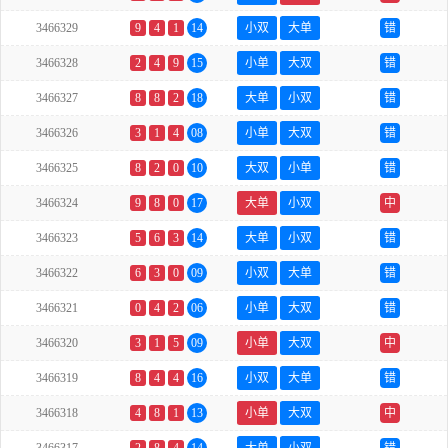
3466329
9
4
1
14
小双
大单
错
3466328
2
4
9
15
小单
大双
错
3466327
8
8
2
18
大单
小双
错
3466326
3
1
4
08
小单
大双
错
3466325
8
2
0
10
大双
小单
错
3466324
9
8
0
17
大单
小双
中
3466323
5
6
3
14
大单
小双
错
3466322
6
3
0
09
小双
大单
错
3466321
0
4
2
06
小单
大双
错
3466320
3
1
5
09
小单
大双
中
3466319
8
4
4
16
小双
大单
错
3466318
4
8
1
13
小单
大双
中