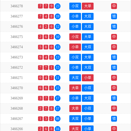
3466278
7
7
9
23
小双
大单
中
3466277
7
4
8
19
小单
大双
错
3466276
4
2
6
12
小单
大双
错
3466275
2
6
2
10
小双
大单
中
3466274
5
8
0
13
小单
大双
中
3466273
9
4
0
13
小双
大单
错
3466272
7
7
1
15
小单
大双
错
3466271
0
4
7
11
大双
小单
中
3466270
6
6
3
15
大单
小双
中
3466269
3
7
7
17
小单
大双
错
3466268
2
7
8
17
大单
小双
中
3466267
1
5
2
08
大双
小单
错
3466266
2
6
8
16
大双
小单
中