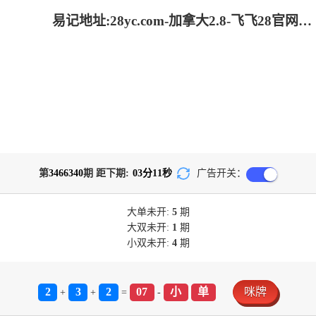
易记地址:28yc.com-加拿大2.8-飞飞28官网-加拿大专业在线咪牌预测-加拿大28预测
第
3466340
期 距下期:
03
分
11
秒
广告开关：
大单
未开:
5
期
大双
未开:
1
期
小双
未开:
4
期
2
3
2
07
小
单
咪牌
+
+
=
-