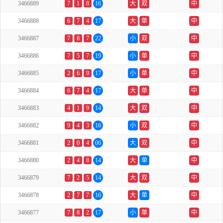
3466889
7
1
8
16
大
双
中
3466888
6
7
4
17
大
单
中
3466887
7
8
7
22
小
双
中
3466886
7
5
7
19
小
单
中
3466885
2
6
9
17
小
单
中
3466884
6
7
4
17
大
单
中
3466883
4
1
9
14
大
双
中
3466882
9
4
3
16
小
双
中
3466881
2
0
4
06
大
双
中
3466880
2
4
8
14
大
单
中
3466879
7
2
5
14
大
双
中
3466878
2
7
7
16
大
单
中
3466877
7
8
2
17
小
单
中