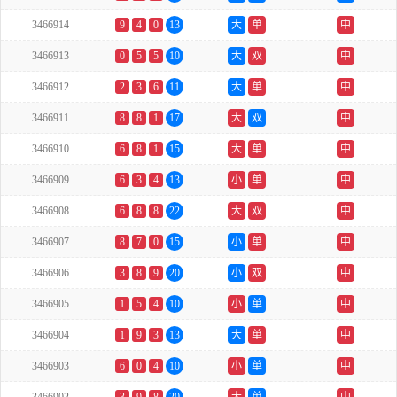
3466914
9
4
0
13
大
单
中
3466913
0
5
5
10
大
双
中
3466912
2
3
6
11
大
单
中
3466911
8
8
1
17
大
双
中
3466910
6
8
1
15
大
单
中
3466909
6
3
4
13
小
单
中
3466908
6
8
8
22
大
双
中
3466907
8
7
0
15
小
单
中
3466906
3
8
9
20
小
双
中
3466905
1
5
4
10
小
单
中
3466904
1
9
3
13
大
单
中
3466903
6
0
4
10
小
单
中