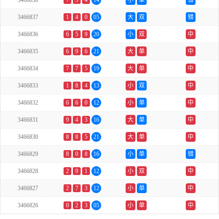
3466838
7
3
4
14
小
单
错
3466837
1
4
0
05
大
双
错
3466836
6
5
9
20
小
双
中
3466835
6
9
6
21
大
单
中
3466834
7
7
5
19
大
单
中
3466833
1
8
4
13
小
双
中
3466832
6
6
0
12
小
单
中
3466831
9
4
3
16
大
单
中
3466830
8
8
5
21
大
单
中
3466829
8
0
8
16
小
单
错
3466828
2
9
1
12
小
双
中
3466827
2
7
3
12
小
单
中
3466826
0
2
3
05
小
单
中