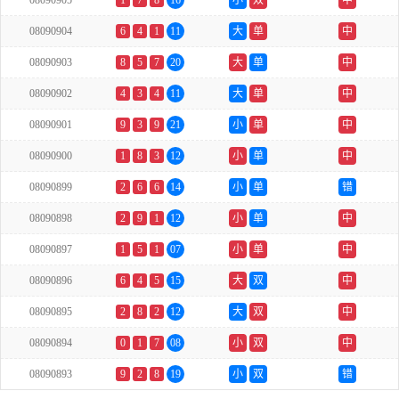
08090905
1
7
8
16
小
双
中
08090904
6
4
1
11
大
单
中
08090903
8
5
7
20
大
单
中
08090902
4
3
4
11
大
单
中
08090901
9
3
9
21
小
单
中
08090900
1
8
3
12
小
单
中
08090899
2
6
6
14
小
单
错
08090898
2
9
1
12
小
单
中
08090897
1
5
1
07
小
单
中
08090896
6
4
5
15
大
双
中
08090895
2
8
2
12
大
双
中
08090894
0
1
7
08
小
双
中
08090893
9
2
8
19
小
双
错