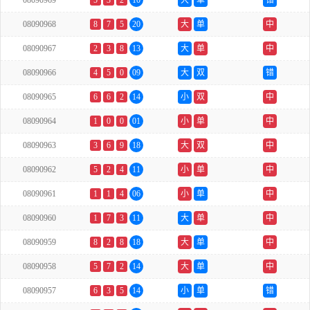
08090969
5
3
2
10
大
单
错
08090968
8
7
5
20
大
单
中
08090967
2
3
8
13
大
单
中
08090966
4
5
0
09
大
双
错
08090965
6
6
2
14
小
双
中
08090964
1
0
0
01
小
单
中
08090963
3
6
9
18
大
双
中
08090962
5
2
4
11
小
单
中
08090961
1
1
4
06
小
单
中
08090960
1
7
3
11
大
单
中
08090959
8
2
8
18
大
单
中
08090958
5
7
2
14
大
单
中
08090957
6
3
5
14
小
单
错