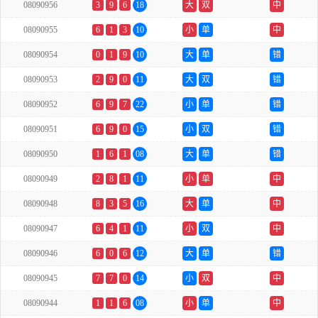
08090956
3
9
6
18
大
双
中
08090955
6
1
3
10
小
单
中
08090954
0
1
9
10
大
单
错
08090953
2
9
0
11
大
双
错
08090952
6
9
7
22
小
单
错
08090951
6
9
0
15
小
双
错
08090950
1
6
1
08
大
单
错
08090949
2
8
1
11
小
单
中
08090948
8
3
5
16
大
单
中
08090947
6
4
1
11
小
双
中
08090946
6
0
6
12
大
单
错
08090945
7
7
0
14
小
双
中
08090944
1
1
6
08
小
单
中