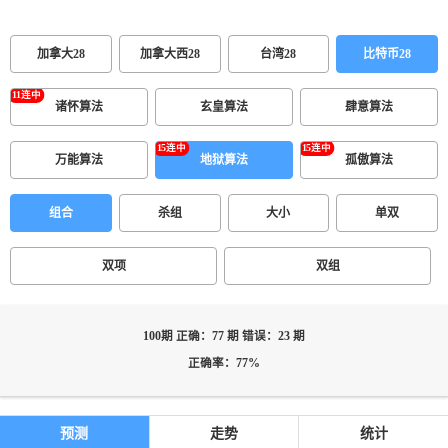
加拿大28
加拿大西28
台湾28
比特币28
诸怀算法
玄皇算法
肆意算法
万能算法
地狱算法
孤傲算法
组合
杀组
大小
单双
双项
双组
100期 正确：77 期 错误：23 期
正确率：77%
预测
走势
统计