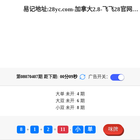
易记地址:28yc.com-加拿大2.8-飞飞28官网-加拿大专业在线咪牌预测-加拿大28预测
第
08070407
期 距下期:
00
分
09
秒
广告开关：
大单
未开:
4
期
大双
未开:
6
期
小双
未开:
8
期
8
1
2
11
小
单
咪牌
+
+
=
-