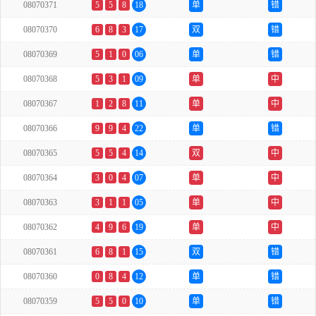
08070371
5
5
8
18
单
错
08070370
6
8
3
17
双
错
08070369
5
1
0
06
单
错
08070368
5
3
1
09
单
中
08070367
1
2
8
11
单
中
08070366
9
9
4
22
单
错
08070365
5
5
4
14
双
中
08070364
3
0
4
07
单
中
08070363
3
1
1
05
单
中
08070362
4
9
6
19
单
中
08070361
6
8
1
15
双
错
08070360
0
8
4
12
单
错
08070359
5
5
0
10
单
错