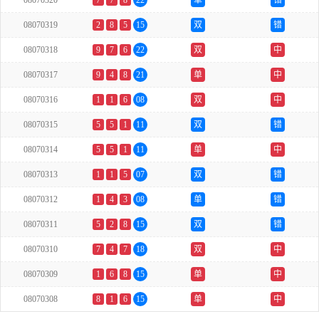
08070320
7
7
8
22
单
错
08070319
2
8
5
15
双
错
08070318
9
7
6
22
双
中
08070317
9
4
8
21
单
中
08070316
1
1
6
08
双
中
08070315
5
5
1
11
双
错
08070314
5
5
1
11
单
中
08070313
1
1
5
07
双
错
08070312
1
4
3
08
单
错
08070311
5
2
8
15
双
错
08070310
7
4
7
18
双
中
08070309
1
6
8
15
单
中
08070308
8
1
6
15
单
中