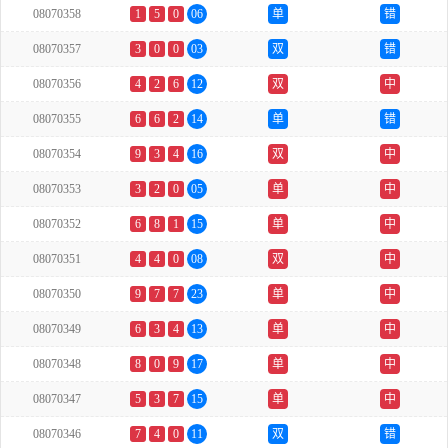
08070358
1
5
0
06
单
错
08070357
3
0
0
03
双
错
08070356
4
2
6
12
双
中
08070355
6
6
2
14
单
错
08070354
9
3
4
16
双
中
08070353
3
2
0
05
单
中
08070352
6
8
1
15
单
中
08070351
4
4
0
08
双
中
08070350
9
7
7
23
单
中
08070349
6
3
4
13
单
中
08070348
8
0
9
17
单
中
08070347
5
3
7
15
单
中
08070346
7
4
0
11
双
错