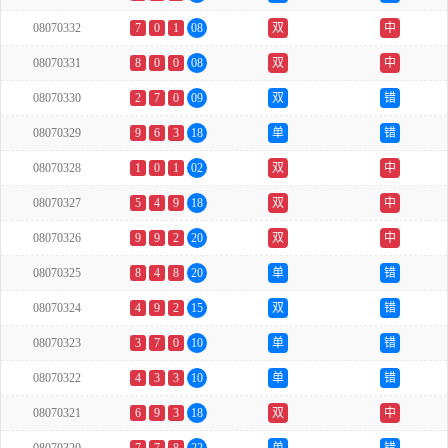
08070332
7
0
1
08
双
中
08070331
8
0
0
08
双
中
08070330
2
7
0
09
双
错
08070329
9
6
3
18
单
错
08070328
1
0
1
02
双
中
08070327
5
4
9
18
双
中
08070326
9
9
2
20
双
中
08070325
8
4
8
20
单
错
08070324
4
9
2
15
双
错
08070323
3
7
0
10
单
错
08070322
4
3
3
10
单
错
08070321
6
9
3
18
双
中