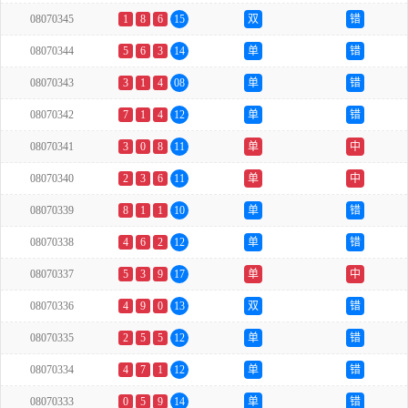
08070345
1
8
6
15
双
错
08070344
5
6
3
14
单
错
08070343
3
1
4
08
单
错
08070342
7
1
4
12
单
错
08070341
3
0
8
11
单
中
08070340
2
3
6
11
单
中
08070339
8
1
1
10
单
错
08070338
4
6
2
12
单
错
08070337
5
3
9
17
单
中
08070336
4
9
0
13
双
错
08070335
2
5
5
12
单
错
08070334
4
7
1
12
单
错
08070333
0
5
9
14
单
错