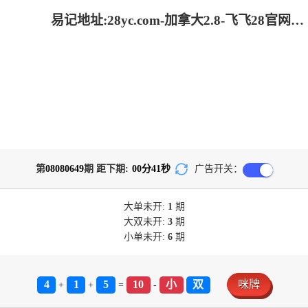
易记地址:28yc.com-加拿大2.8-飞飞28官网-加拿大专业在线咪牌预测-加拿大28预测
第
08080649
期 距下期:
00
分
40
秒
广告开关：
大单
未开:
1
期
大双
未开:
3
期
小单
未开:
6
期
4
1
5
10
小
双
咪牌
+
+
=
-