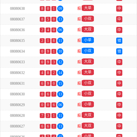
大单
08080638
8
0
1
09
殺
中
小双
08080637
8
5
0
13
殺
中
大双
08080636
2
4
0
06
殺
中
小单
08080635
2
1
8
11
殺
错
小双
08080634
0
9
1
10
殺
错
大双
08080633
0
9
3
12
殺
中
大单
08080632
4
8
2
14
殺
中
小双
08080631
6
9
0
15
殺
中
小双
08080630
0
6
7
13
殺
中
小单
08080629
0
0
6
06
殺
中
大双
08080628
7
3
1
11
殺
中
大双
08080627
6
6
1
13
殺
中
小单