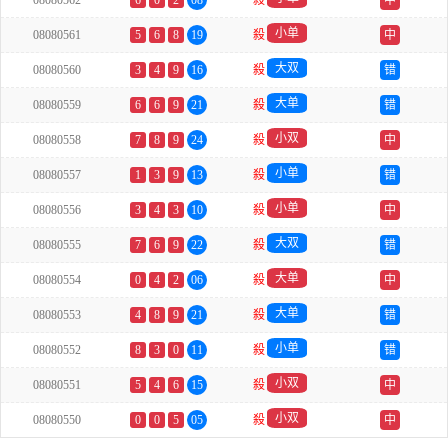
08080562
6
0
2
08
殺
中
小单
08080561
5
6
8
19
殺
中
大双
08080560
3
4
9
16
殺
错
大单
08080559
6
6
9
21
殺
错
小双
08080558
7
8
9
24
殺
中
小单
08080557
1
3
9
13
殺
错
小单
08080556
3
4
3
10
殺
中
大双
08080555
7
6
9
22
殺
错
大单
08080554
0
4
2
06
殺
中
大单
08080553
4
8
9
21
殺
错
小单
08080552
8
3
0
11
殺
错
小双
08080551
5
4
6
15
殺
中
小双
08080550
0
0
5
05
殺
中