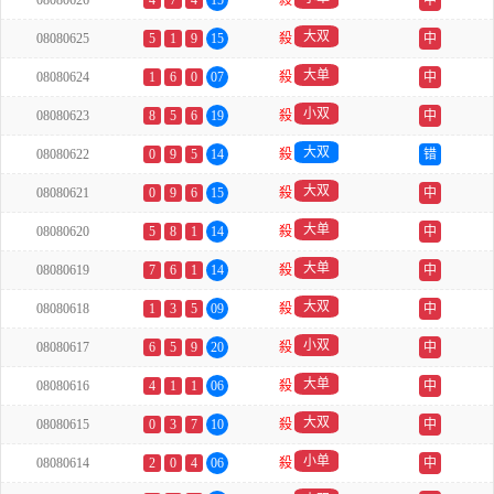
08080626
4
7
4
15
殺
中
大双
08080625
5
1
9
15
殺
中
大单
08080624
1
6
0
07
殺
中
小双
08080623
8
5
6
19
殺
中
大双
08080622
0
9
5
14
殺
错
大双
08080621
0
9
6
15
殺
中
大单
08080620
5
8
1
14
殺
中
大单
08080619
7
6
1
14
殺
中
大双
08080618
1
3
5
09
殺
中
小双
08080617
6
5
9
20
殺
中
大单
08080616
4
1
1
06
殺
中
大双
08080615
0
3
7
10
殺
中
小单
08080614
2
0
4
06
殺
中