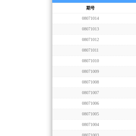
期号
08071014
08071013
08071012
08071011
08071010
08071009
08071008
08071007
08071006
08071005
08071004
08071003