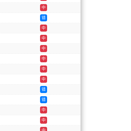
中
错
中
中
中
中
中
中
错
错
中
中
中