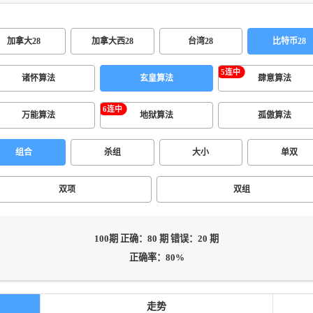
加拿大28
加拿大西28
台湾28
比特币28
诸怀算法
玄皇算法
肆意算法
万能算法
地狱算法
孤傲算法
组合
杀组
大小
单双
双项
双组
100期 正确：80 期 错误：20 期
正确率：80%
走势