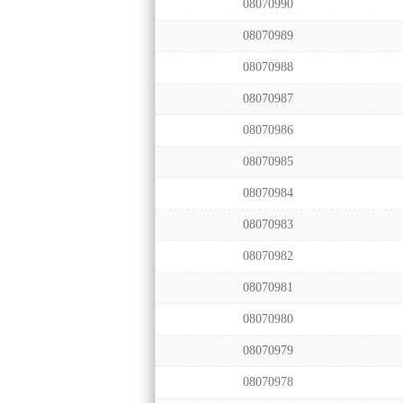
08070990
08070989
08070988
08070987
08070986
08070985
08070984
08070983
08070982
08070981
08070980
08070979
08070978