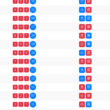
16
小
双
7
0
9
22
小
双
6
8
8
09
大
双
5
1
3
17
大
单
1
9
7
24
大
单
8
9
7
10
小
单
1
9
0
24
小
双
9
6
9
20
大
双
7
5
8
12
大
双
4
7
1
15
小
单
4
9
2
15
大
双
8
5
2
07
小
单
4
2
1
11
小
双
3
1
7