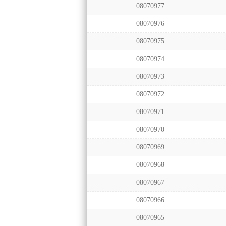
08070977
08070976
08070975
08070974
08070973
08070972
08070971
08070970
08070969
08070968
08070967
08070966
08070965