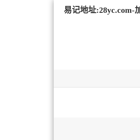
易记地址:28yc.co