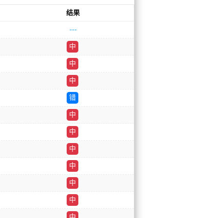
结果
---
中
中
中
错
中
中
中
中
中
中
中