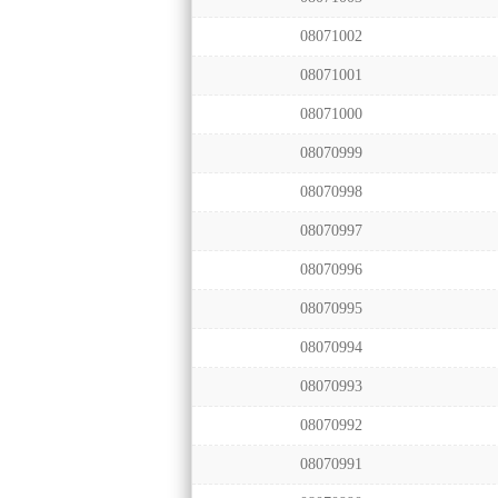
08071002
08071001
08071000
08070999
08070998
08070997
08070996
08070995
08070994
08070993
08070992
08070991