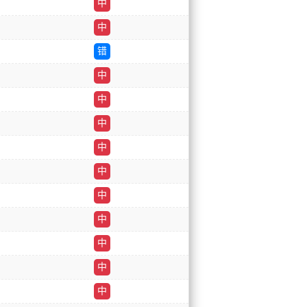
中
中
错
中
中
中
中
中
中
中
中
中
中