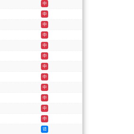
中
中
中
中
中
中
中
中
中
中
中
中
错