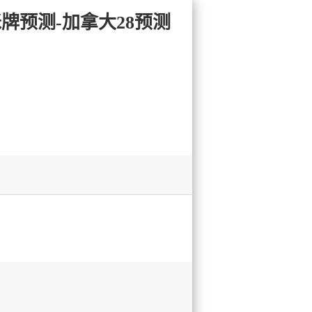
线咪牌预测-加拿大28预测