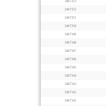
3467353
3467352
3467351
3467350
3467349
3467348
3467347
3467346
3467345
3467344
3467343
3467342
3467341