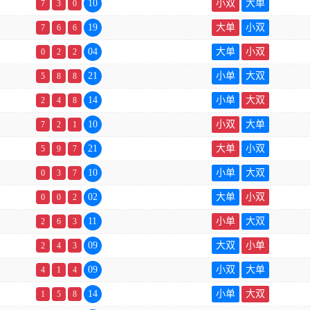
10
小双
大单
7
3
0
19
大单
小双
7
6
6
04
大单
小双
0
2
2
21
小单
大双
5
8
8
14
小单
大双
2
4
8
10
小双
大单
7
2
1
21
大单
小双
5
9
7
10
小单
大双
0
3
7
02
大单
小双
0
0
2
11
小单
大双
2
6
3
09
大双
小单
2
4
3
09
小双
大单
4
1
4
14
小单
大双
1
5
8