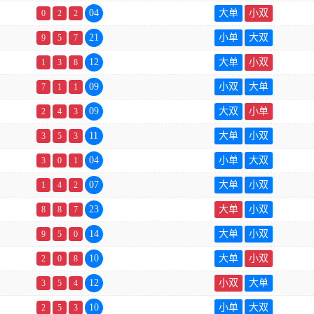
04
大单
小双
0
2
2
21
小单
大双
9
5
7
12
大单
小双
1
3
8
09
小双
大单
7
1
1
09
大双
小单
2
4
3
11
大单
小双
3
5
3
04
小单
大双
3
0
1
07
大单
小双
1
4
2
23
大单
小双
8
8
7
14
大单
小双
9
5
0
10
大单
小双
2
0
8
12
小双
大单
3
5
4
10
小单
大双
2
5
3