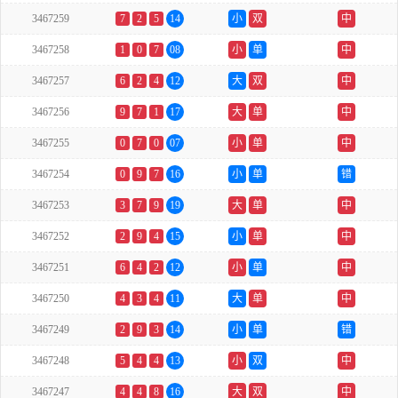
3467259
7
2
5
14
小
双
中
3467258
1
0
7
08
小
单
中
3467257
6
2
4
12
大
双
中
3467256
9
7
1
17
大
单
中
3467255
0
7
0
07
小
单
中
3467254
0
9
7
16
小
单
错
3467253
3
7
9
19
大
单
中
3467252
2
9
4
15
小
单
中
3467251
6
4
2
12
小
单
中
3467250
4
3
4
11
大
单
中
3467249
2
9
3
14
小
单
错
3467248
5
4
4
13
小
双
中
3467247
4
4
8
16
大
双
中