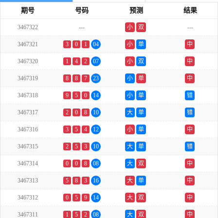
期号
号码
预测
结果
3467322
---
小
双
---
3467321
3
0
1
04
小
单
中
3467320
1
4
2
07
小
双
中
3467319
8
8
7
23
小
单
中
3467318
9
5
0
14
小
单
错
3467317
2
0
8
10
大
单
错
3467316
3
5
4
12
小
单
中
3467315
2
5
3
10
大
单
错
3467314
0
0
8
08
大
双
中
3467313
5
8
3
16
大
单
中
3467312
0
5
9
14
大
双
中
3467311
1
5
2
08
大
双
中