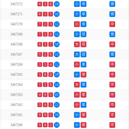
3467272
6
2
8
16
小
单
错
3467271
8
3
5
16
小
单
错
3467270
7
2
3
12
小
单
中
3467269
7
2
6
15
小
双
错
3467268
6
5
7
18
大
双
中
3467267
5
2
6
13
大
双
错
3467266
3
5
4
12
小
单
中
3467265
5
8
6
19
小
单
中
3467264
7
1
6
14
大
单
中
3467263
4
0
1
05
小
单
中
3467262
3
4
5
12
小
单
中
3467261
9
9
1
19
小
单
中
3467260
9
8
2
19
小
单
中