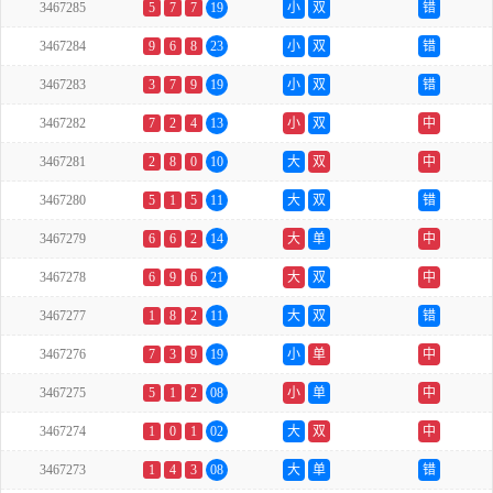
3467285
5
7
7
19
小
双
错
3467284
9
6
8
23
小
双
错
3467283
3
7
9
19
小
双
错
3467282
7
2
4
13
小
双
中
3467281
2
8
0
10
大
双
中
3467280
5
1
5
11
大
双
错
3467279
6
6
2
14
大
单
中
3467278
6
9
6
21
大
双
中
3467277
1
8
2
11
大
双
错
3467276
7
3
9
19
小
单
中
3467275
5
1
2
08
小
单
中
3467274
1
0
1
02
大
双
中
3467273
1
4
3
08
大
单
错