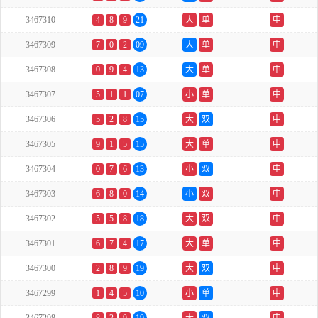
3467310
4
8
9
21
大
单
中
3467309
7
0
2
09
大
单
中
3467308
0
9
4
13
大
单
中
3467307
5
1
1
07
小
单
中
3467306
5
2
8
15
大
双
中
3467305
9
1
5
15
大
单
中
3467304
0
7
6
13
小
双
中
3467303
6
8
0
14
小
双
中
3467302
5
5
8
18
大
双
中
3467301
6
7
4
17
大
单
中
3467300
2
8
9
19
大
双
中
3467299
1
4
5
10
小
单
中