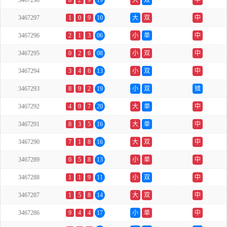
3467298
8
2
9
19
大
双
中
3467297
1
0
9
10
大
双
中
3467296
2
1
3
06
小
单
中
3467295
0
2
6
08
小
双
中
3467294
3
4
6
13
小
双
中
3467293
8
9
2
19
小
双
错
3467292
4
9
7
20
大
单
中
3467291
8
3
5
16
大
单
中
3467290
7
1
8
16
大
双
中
3467289
0
5
8
13
小
单
中
3467288
1
1
9
11
小
双
中
3467287
1
5
8
14
大
双
中
3467286
9
4
4
17
小
单
中