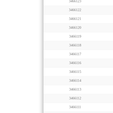
3466123
3466122
3466121
3466120
3466119
3466118
3466117
3466116
3466115
3466114
3466113
3466112
3466111