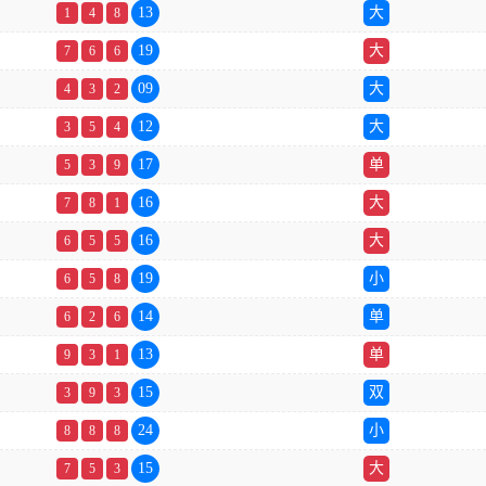
13
大
1
4
8
19
大
7
6
6
09
大
4
3
2
12
大
3
5
4
17
单
5
3
9
16
大
7
8
1
16
大
6
5
5
19
小
6
5
8
14
单
6
2
6
13
单
9
3
1
15
双
3
9
3
24
小
8
8
8
15
大
7
5
3