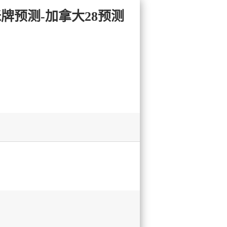
线咪牌预测-加拿大28预测