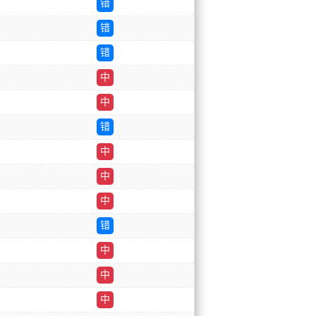
错
错
错
中
中
错
中
中
中
错
中
中
中