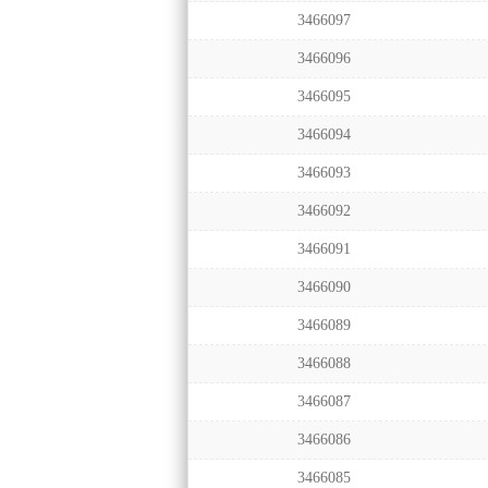
3466097
3466096
3466095
3466094
3466093
3466092
3466091
3466090
3466089
3466088
3466087
3466086
3466085