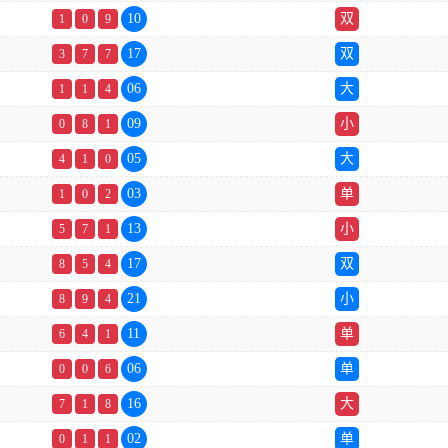
10
双
1
0
9
17
双
3
7
7
06
大
1
1
4
09
小
0
8
1
05
大
4
1
0
03
单
1
0
2
13
小
5
7
1
17
双
8
5
4
21
小
8
9
4
11
单
6
4
1
06
单
0
0
6
16
大
7
1
8
02
单
0
1
1