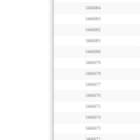
3466084
3466083
3466082
3466081
3466080
3466079
3466078
3466077
3466076
3466075
3466074
3466073
3466072