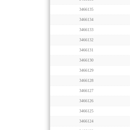
3466135
3466134
3466133
3466132
3466131
3466130
3466129
3466128
3466127
3466126
3466125
3466124