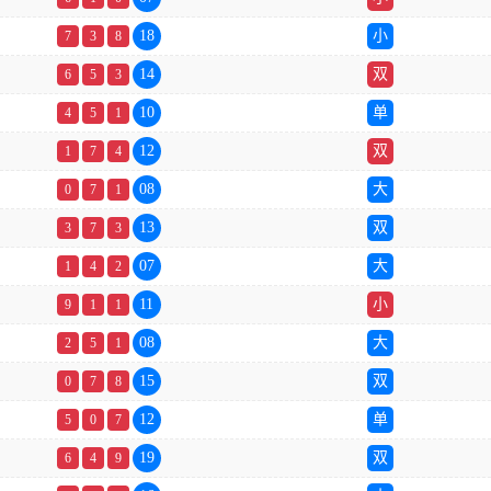
18
小
7
3
8
14
双
6
5
3
10
单
4
5
1
12
双
1
7
4
08
大
0
7
1
13
双
3
7
3
07
大
1
4
2
11
小
9
1
1
08
大
2
5
1
15
双
0
7
8
12
单
5
0
7
19
双
6
4
9