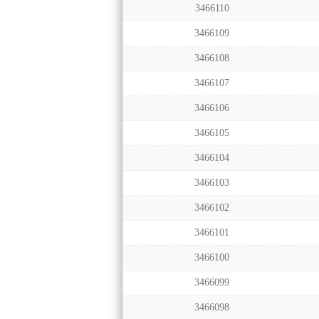
3466110
3466109
3466108
3466107
3466106
3466105
3466104
3466103
3466102
3466101
3466100
3466099
3466098