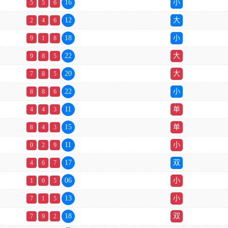
16
小
5
5
6
12
大
2
4
6
18
小
9
1
8
22
大
9
8
5
20
大
7
8
5
22
小
8
8
6
11
单
4
4
3
15
单
8
4
3
11
小
0
2
9
17
双
4
6
7
06
小
1
0
5
13
小
7
1
5
18
双
7
9
2