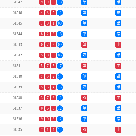
61547
9
9
0
18
单
错
61546
4
3
5
12
单
错
61545
7
0
1
08
单
错
61544
8
2
8
18
单
错
61543
0
7
2
09
单
中
61542
5
0
0
05
双
错
61541
5
7
5
17
单
中
61540
3
9
2
14
单
错
61539
5
6
4
15
双
错
61538
3
7
2
12
双
中
61537
0
6
6
12
单
错
61536
9
0
3
12
单
错
61535
7
1
4
12
双
中