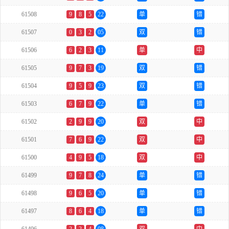
61508
9
8
5
22
单
错
61507
0
3
2
05
双
错
61506
6
2
3
11
单
中
61505
9
7
3
19
双
错
61504
9
5
9
23
双
错
61503
6
7
9
22
单
错
61502
2
9
9
20
双
中
61501
7
6
9
22
双
中
61500
4
9
5
18
双
中
61499
9
7
8
24
单
错
61498
9
6
5
20
单
错
61497
8
6
4
18
单
错