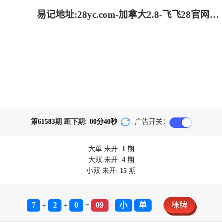
易记地址:28yc.com-加拿大2.8-飞飞28官网-加拿大专业在线咪牌预测-加拿大28预测
第
61583
期 距下期:
00
分
40
秒
广告开关：
大单
未开:
1
期
大双
未开:
4
期
小双
未开:
15
期
7
2
0
09
小
单
咪牌
+
+
=
-