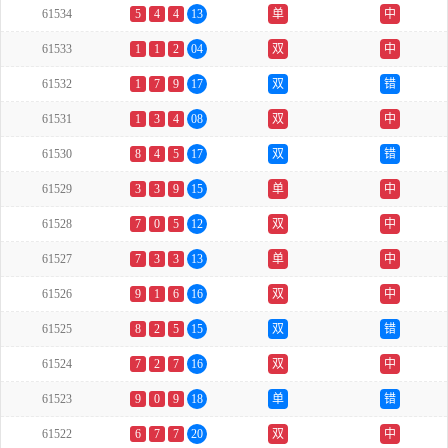
61534
5
4
4
13
单
中
61533
1
1
2
04
双
中
61532
1
7
9
17
双
错
61531
1
3
4
08
双
中
61530
8
4
5
17
双
错
61529
3
3
9
15
单
中
61528
7
0
5
12
双
中
61527
7
3
3
13
单
中
61526
9
1
6
16
双
中
61525
8
2
5
15
双
错
61524
7
2
7
16
双
中
61523
9
0
9
18
单
错
61522
6
7
7
20
双
中