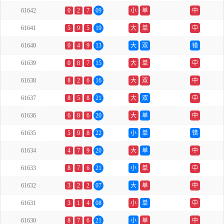
61642
0
2
7
09
小
单
中
61641
5
9
5
19
大
单
中
61640
0
4
9
13
大
双
错
61639
0
8
7
15
大
单
中
61638
8
2
6
16
大
双
中
61637
8
5
8
21
大
双
中
61636
6
8
6
20
大
单
中
61635
5
9
8
22
小
单
错
61634
4
7
9
20
大
单
中
61633
8
7
6
21
小
单
中
61632
3
2
2
07
大
单
中
61631
3
1
4
08
小
单
中
61630
8
7
6
21
小
单
中