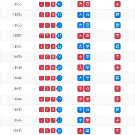
61655
2
5
9
16
大
双
中
61654
8
2
3
13
大
双
错
61653
6
0
1
07
大
双
错
61652
9
2
4
15
大
单
中
61651
1
8
3
12
大
单
错
61650
6
0
0
06
小
单
中
61649
9
9
6
24
大
单
中
61648
2
0
0
02
大
单
错
61647
4
2
2
08
小
双
中
61646
4
3
2
09
小
单
中
61645
6
8
9
23
小
双
错
61644
7
9
7
23
小
单
中
61643
6
9
3
18
大
单
中