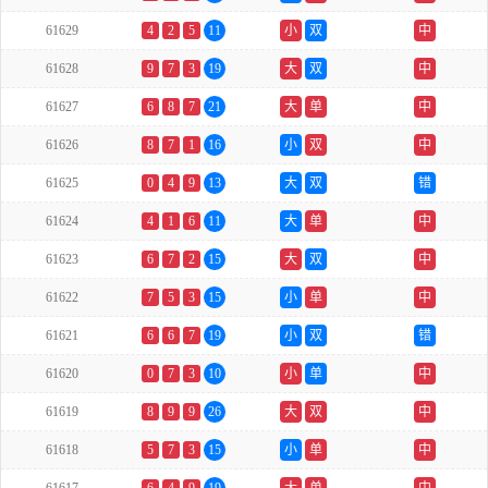
61629
4
2
5
11
小
双
中
61628
9
7
3
19
大
双
中
61627
6
8
7
21
大
单
中
61626
8
7
1
16
小
双
中
61625
0
4
9
13
大
双
错
61624
4
1
6
11
大
单
中
61623
6
7
2
15
大
双
中
61622
7
5
3
15
小
单
中
61621
6
6
7
19
小
双
错
61620
0
7
3
10
小
单
中
61619
8
9
9
26
大
双
中
61618
5
7
3
15
小
单
中