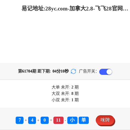
易记地址:28yc.com-加拿大2.8-飞飞28官网-加拿大专业在线咪牌预测-加拿大28预测
第
61704
期 距下期:
04
分
10
秒
广告开关：
大单
未开:
2
期
大双
未开:
8
期
小双
未开:
1
期
7
4
0
11
小
单
咪牌
+
+
=
-