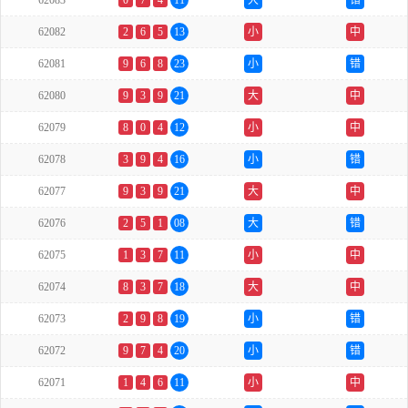
62083
0
7
4
11
大
错
62082
2
6
5
13
小
中
62081
9
6
8
23
小
错
62080
9
3
9
21
大
中
62079
8
0
4
12
小
中
62078
3
9
4
16
小
错
62077
9
3
9
21
大
中
62076
2
5
1
08
大
错
62075
1
3
7
11
小
中
62074
8
3
7
18
大
中
62073
2
9
8
19
小
错
62072
9
7
4
20
小
错
62071
1
4
6
11
小
中