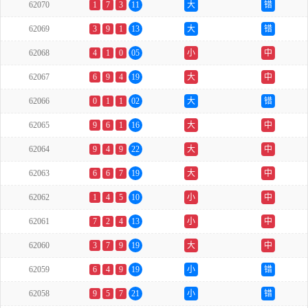
62070
1
7
3
11
大
错
62069
3
9
1
13
大
错
62068
4
1
0
05
小
中
62067
6
9
4
19
大
中
62066
0
1
1
02
大
错
62065
9
6
1
16
大
中
62064
9
4
9
22
大
中
62063
6
6
7
19
大
中
62062
1
4
5
10
小
中
62061
7
2
4
13
小
中
62060
3
7
9
19
大
中
62059
6
4
9
19
小
错
62058
9
5
7
21
小
错