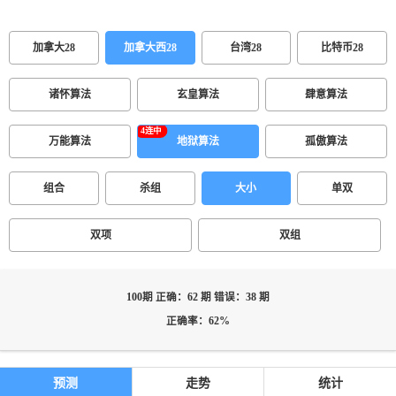
加拿大28
加拿大西28
台湾28
比特币28
诸怀算法
玄皇算法
肆意算法
万能算法
地狱算法
孤傲算法
组合
杀组
大小
单双
双项
双组
100期 正确：62 期 错误：38 期
正确率：62%
预测
走势
统计