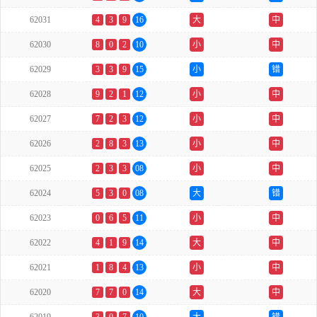
62031
4
3
9
16
大
中
62030
8
0
2
10
小
中
62029
3
3
9
15
小
错
62028
9
2
1
12
小
中
62027
7
2
3
12
小
中
62026
2
8
3
13
小
中
62025
2
3
3
08
小
中
62024
5
3
0
08
大
错
62023
0
6
5
11
小
中
62022
4
1
9
14
大
中
62021
1
8
4
13
小
中
62020
7
7
0
14
大
中