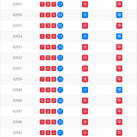
62057
7
9
7
23
大
中
62056
2
1
6
09
大
错
62055
3
3
0
06
小
中
62054
2
5
6
13
大
错
62053
7
6
3
16
大
中
62052
2
8
3
13
小
中
62051
7
0
3
10
小
中
62050
7
1
8
16
大
中
62049
5
3
9
17
小
错
62048
8
8
0
16
大
中
62047
0
2
5
07
小
中
62046
5
5
9
19
大
中
62045
5
1
1
07
小
中