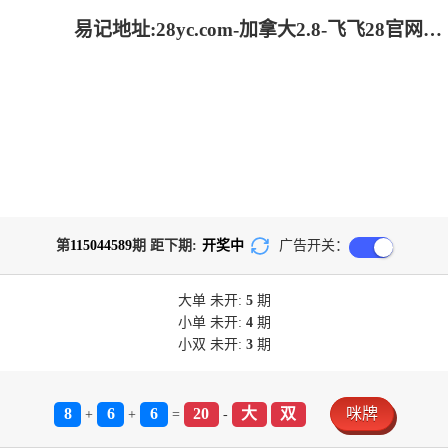
易记地址:28yc.com-加拿大2.8-飞飞28官网-加拿大专业在线咪牌预测-加拿大28预测
第
115044589
期 距下期:
开奖中
广告开关：
大单
未开:
5
期
小单
未开:
4
期
小双
未开:
3
期
8
6
6
20
大
双
咪牌
+
+
=
-