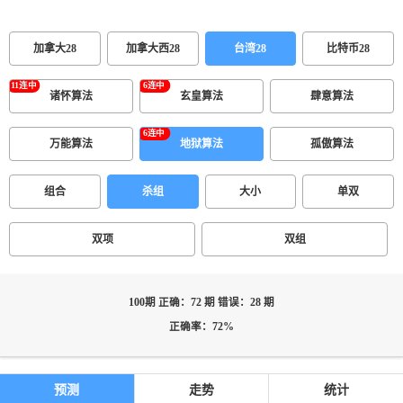
加拿大28
加拿大西28
台湾28
比特币28
诸怀算法
玄皇算法
肆意算法
万能算法
地狱算法
孤傲算法
组合
杀组
大小
单双
双项
双组
100期 正确：72 期 错误：28 期
正确率：72%
预测
走势
统计