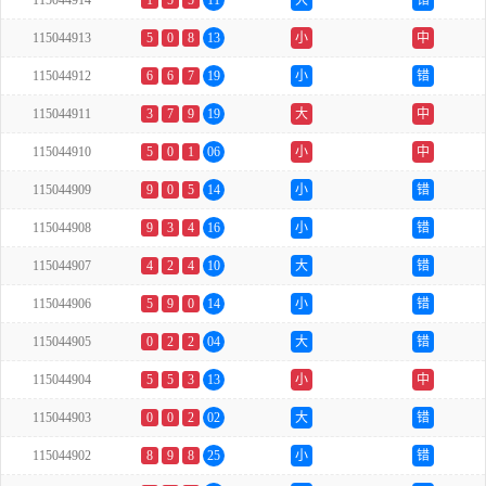
115044914
1
5
5
11
大
错
115044913
5
0
8
13
小
中
115044912
6
6
7
19
小
错
115044911
3
7
9
19
大
中
115044910
5
0
1
06
小
中
115044909
9
0
5
14
小
错
115044908
9
3
4
16
小
错
115044907
4
2
4
10
大
错
115044906
5
9
0
14
小
错
115044905
0
2
2
04
大
错
115044904
5
5
3
13
小
中
115044903
0
0
2
02
大
错
115044902
8
9
8
25
小
错