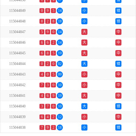
115044850
1
7
9
17
小
错
115044849
0
9
5
14
小
错
115044848
8
2
8
18
小
错
115044847
5
9
0
14
大
中
115044846
6
6
2
14
大
中
115044845
6
8
5
19
大
中
115044844
0
2
0
02
大
错
115044843
4
0
5
09
小
中
115044842
7
3
0
10
小
中
115044841
4
6
9
19
大
中
115044840
3
7
0
10
大
错
115044839
6
4
2
12
小
中
115044838
7
9
2
18
小
错