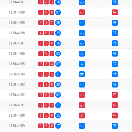
115044901
7
8
3
18
小
错
115044900
7
0
0
07
小
中
115044899
5
8
7
20
小
错
115044898
4
9
2
15
小
错
115044897
7
3
6
16
小
错
115044896
4
0
1
05
大
错
115044895
0
3
4
07
大
错
115044894
3
3
5
11
大
错
115044893
7
4
9
20
小
错
115044892
0
0
2
02
小
中
115044891
3
6
2
11
小
中
115044890
1
5
9
15
大
中
115044889
2
9
6
17
小
错