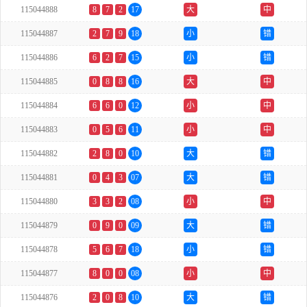
115044888
8
7
2
17
大
中
115044887
2
7
9
18
小
错
115044886
6
2
7
15
小
错
115044885
0
8
8
16
大
中
115044884
6
6
0
12
小
中
115044883
0
5
6
11
小
中
115044882
2
8
0
10
大
错
115044881
0
4
3
07
大
错
115044880
3
3
2
08
小
中
115044879
0
9
0
09
大
错
115044878
5
6
7
18
小
错
115044877
8
0
0
08
小
中
115044876
2
0
8
10
大
错