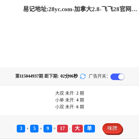
易记地址:28yc.com-加拿大2.8-飞飞28官网-加拿大专业在线咪牌预测-加拿大28预测
第
115044937
期 距下期:
02
分
05
秒
广告开关：
大双
未开:
2
期
小单
未开:
4
期
小双
未开:
6
期
3
5
9
17
大
单
咪牌
+
+
=
-