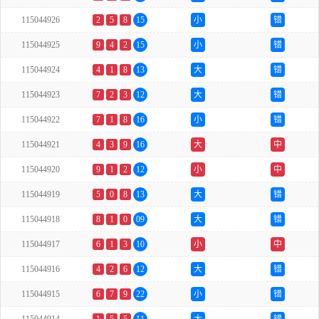
115044926
2
5
8
15
小
错
115044925
9
4
2
15
小
错
115044924
4
1
8
13
大
错
115044923
7
2
3
12
大
错
115044922
7
1
8
16
小
错
115044921
4
3
9
16
大
中
115044920
9
1
2
12
小
中
115044919
5
0
8
13
大
错
115044918
8
1
0
09
大
错
115044917
6
1
3
10
小
中
115044916
4
2
6
12
大
错
115044915
6
7
9
22
小
错