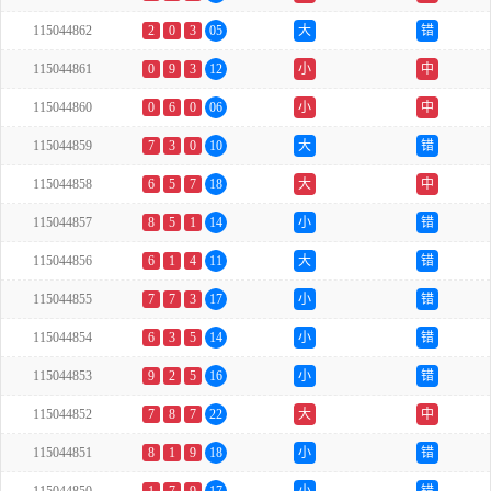
115044862
2
0
3
05
大
错
115044861
0
9
3
12
小
中
115044860
0
6
0
06
小
中
115044859
7
3
0
10
大
错
115044858
6
5
7
18
大
中
115044857
8
5
1
14
小
错
115044856
6
1
4
11
大
错
115044855
7
7
3
17
小
错
115044854
6
3
5
14
小
错
115044853
9
2
5
16
小
错
115044852
7
8
7
22
大
中
115044851
8
1
9
18
小
错